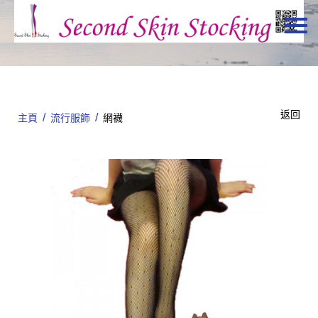
主頁
關於我們
特價貨品
返回
/
/
主頁
流行服飾
網襪
貨品分類
商店資訊
購物車
用戶
聯絡我們
HKD
繁體