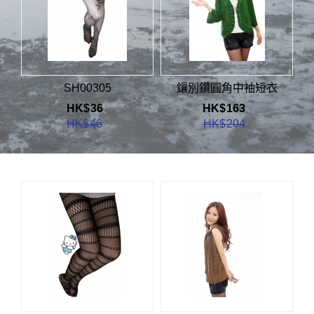
SH00305
鑲別鑽圓角中袖短衣
HK$
36
HK$
163
HK$
46
HK$
204