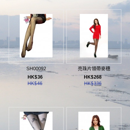
SH00092
亮珠片領帶麥穗
HK$
36
HK$
268
HK$
46
HK$
336