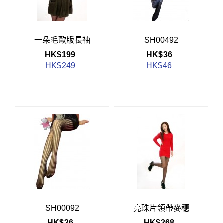
一朵毛歐版長袖
SH00492
HK$
199
HK$
36
HK$
249
HK$
46
SH00092
亮珠片領帶麥穗
HK$
36
HK$
268