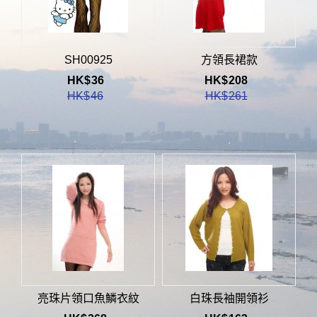
SH00925
方領長裙款
HK$
36
HK$
208
HK$
46
HK$
261
亮珠片領口魚鱗衣紋
白珠長袖開領衫