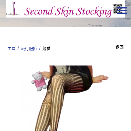
主頁
關於我們
特價貨品
返回
/
/
主頁
流行服飾
網襪
貨品分類
商店資訊
購物車
用戶
聯絡我們
HKD
繁體