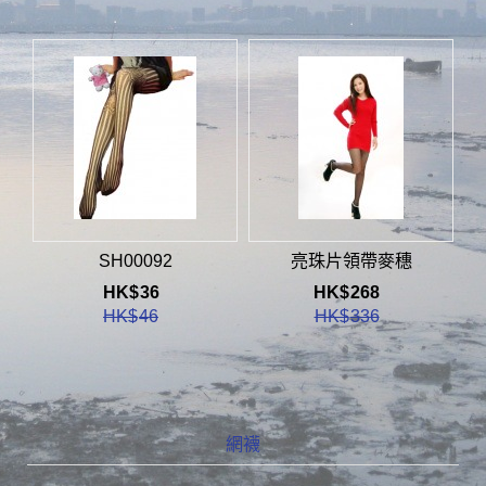
SH00092
亮珠片領帶麥穗
HK$
36
HK$
268
HK$
46
HK$
336
網襪