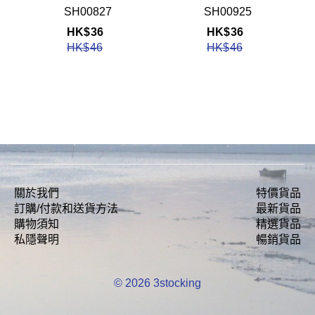
SH00827
SH00925
HK$
36
HK$
36
HK$
46
HK$
46
關於我們
特價貨品
訂購/付款和送貨方法
最新貨品
購物須知
精選貨品
私隱聲明
暢銷貨品
© 2026 3stocking